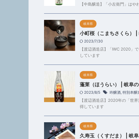
【中島醸造】「小左衛門」はや
岐阜県
小町桜（こまちさくら） |
2023/7/30
【渡辺酒造店】「IWC 202
しています
岐阜県
蓬莱（ほうらい） | 岐阜
2023/8/5
吟醸酒
,
特別本醸
【渡辺酒造店】2020年の「世
得しています
岐阜県
久寿玉（くすだま） | 岐