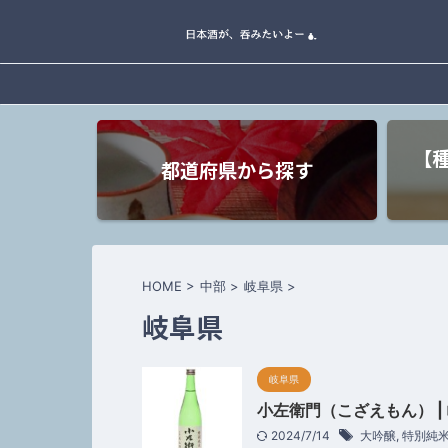
【
都道府県から探す
HOME
>
中部
>
岐阜県
>
岐阜県
岐阜県
小左衛門（こざえもん） |
2024/7/14
大吟醸
,
特別純