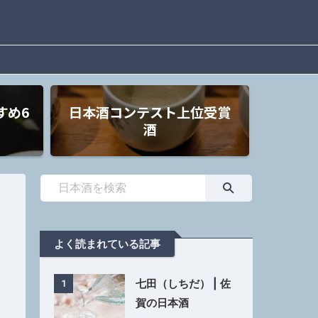
すめ6
日本酒コンテスト上位受賞
酒
よく読まれている記事
七田（しちだ） | 佐
1
賀の日本酒