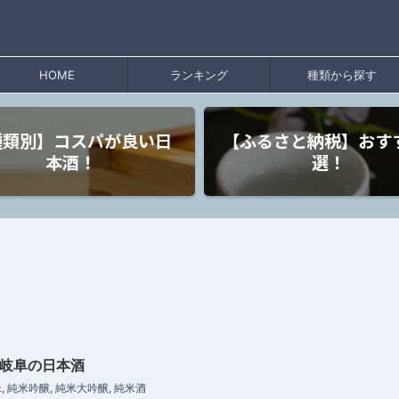
HOME
ランキング
種類から探す
種類別】コスパが良い日
【ふるさと納税】おす
本酒！
選！
 岐阜の日本酒
米
,
純米吟醸
,
純米大吟醸
,
純米酒