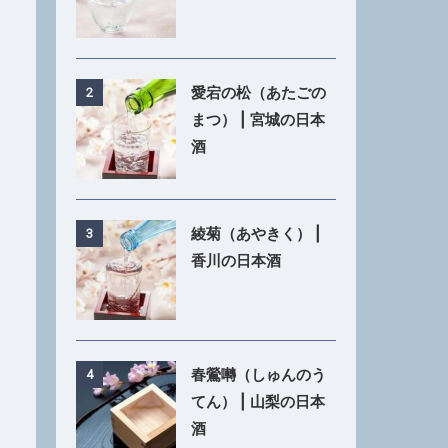
愛宕の松（あたごの
2
まつ） | 宮城の日本
酒
綾菊（あやきく） |
3
香川の日本酒
春鶯囀（しゅんのう
4
てん） | 山梨の日本
酒