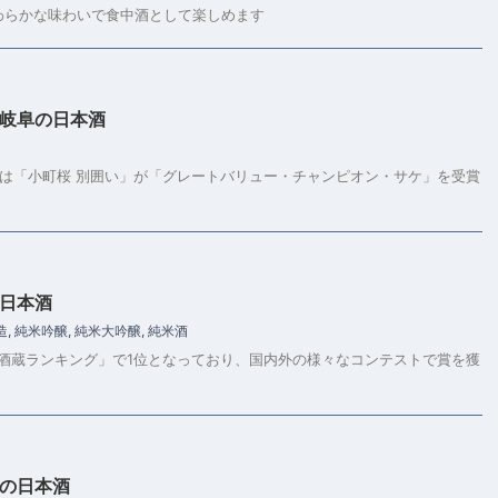
わらかな味わいで食中酒として楽しめます
 岐阜の日本酒
0」では「小町桜 別囲い」が「グレートバリュー・チャンピオン・サケ」を受賞
の日本酒
造
,
純米吟醸
,
純米大吟醸
,
純米酒
界酒蔵ランキング」で1位となっており、国内外の様々なコンテストで賞を獲
阜の日本酒