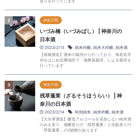
造りを行っています
神奈川県
2
いづみ橋（いづみばし） | 神奈川の
日本酒
2023/2/13
純米吟醸
,
純米大吟醸
,
純米酒
【泉橋酒造】酒米の栽培から行っており、海老名市
内をはじめ近隣地区で「減農薬栽培」による栽培を
行っています
神奈川県
3
残草蓬莱（ざるそうほうらい） | 神
奈川の日本酒
2023/2/14
特別純米
,
純米吟醸
,
純米酒
【大矢孝酒造】醸造アルコールを添加しない純米酒
のみを造り、速醸造りの「残草蓬莱」と生酛造りの
「昇龍蓬莱」の2銘柄があります