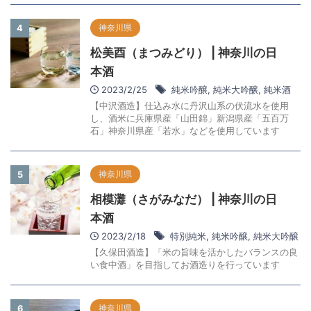
神奈川県
4
松美酉（まつみどり） | 神奈川の日
本酒
2023/2/25
純米吟醸
,
純米大吟醸
,
純米酒
【中沢酒造】仕込み水に丹沢山系の伏流水を使用
し、酒米に兵庫県産「山田錦」新潟県産「五百万
石」神奈川県産「若水」などを使用しています
神奈川県
5
相模灘（さがみなだ） | 神奈川の日
本酒
2023/2/18
特別純米
,
純米吟醸
,
純米大吟醸
【久保田酒造】「米の旨味を活かしたバランスの良
い食中酒」を目指してお酒造りを行っています
神奈川県
6