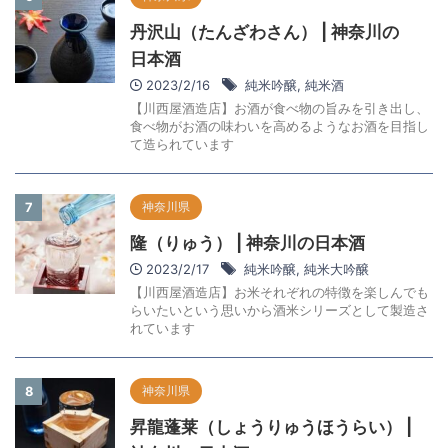
丹沢山（たんざわさん） | 神奈川の
日本酒
2023/2/16
純米吟醸
,
純米酒
【川西屋酒造店】お酒が食べ物の旨みを引き出し、
食べ物がお酒の味わいを高めるようなお酒を目指し
て造られています
神奈川県
7
隆（りゅう） | 神奈川の日本酒
2023/2/17
純米吟醸
,
純米大吟醸
【川西屋酒造店】お米それぞれの特徴を楽しんでも
らいたいという思いから酒米シリーズとして製造さ
れています
神奈川県
8
昇龍蓬莱（しょうりゅうほうらい） |