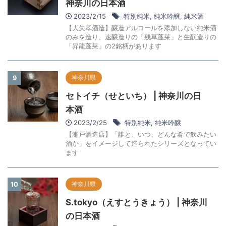
神奈川の日本酒
2023/2/15
特別純米
,
純米吟醸
,
純米酒
【大矢孝酒造】醸造アルコールを添加しない純米酒
のみを造り、速醸造りの「残草蓬莱」と生酛造りの
「昇龍蓬莱」の2銘柄があります
神奈川県
9
セトイチ（せといち） | 神奈川の日
本酒
2023/2/25
特別純米
,
純米吟醸
【瀬戸酒造店】「誰と、いつ、どんな肴で飲みたい
酒か」をイメージして造られたシリーズとなってい
ます
神奈川県
10
S.tokyo（えすとうきょう） | 神奈川
の日本酒