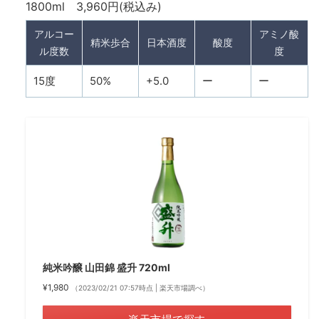
1800ml 3,960円(税込み)
アルコー
アミノ酸
精米歩合
日本酒度
酸度
ル度数
度
15度
50%
+5.0
ー
ー
純米吟醸 山田錦 盛升 720ml
¥1,980
（2023/02/21 07:57時点 | 楽天市場調べ）