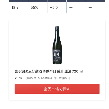
18度
55%
+5.0
ー
ー
宮ヶ瀬ダム貯蔵酒 吟醸辛口 盛升 原酒 720ml
¥1,760
（2023/02/24 08:11時点 | 楽天市場調べ）
楽天市場で探す