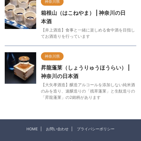
神奈川県
箱根山（はこねやま） | 神奈川の日
本酒
【井上酒造】食事と一緒に楽しめる食中酒を目指し
てお酒造りを行っています
神奈川県
昇龍蓬莱（しょうりゅうほうらい） |
神奈川の日本酒
【大矢孝酒造】醸造アルコールを添加しない純米酒
のみを造り、速醸造りの「残草蓬莱」と生酛造りの
「昇龍蓬莱」の2銘柄があります
HOME
お問い合わせ
プライバシーポリシー