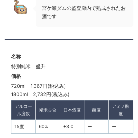
宮ケ瀬ダムの監査廊内で熟成されたお
酒です
名称
特別純米 盛升
価格
720ml 1,367円(税込み)
1800ml 2,732円(税込み)
アルコー
アミノ酸
精米歩合
日本酒度
酸度
ル度数
度
15度
60%
+3.0
ー
ー