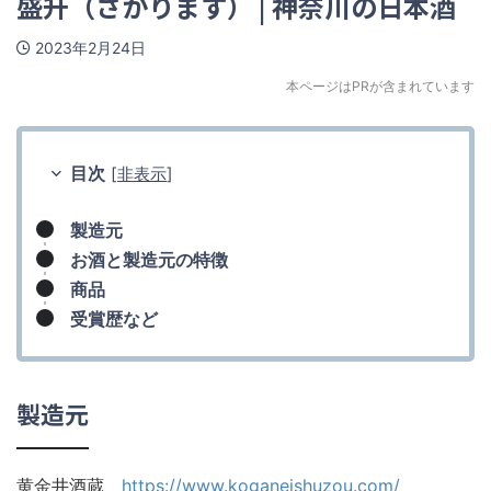
盛升（さかります） | 神奈川の日本酒
2023年2月24日
本ページはPRが含まれています
目次
[
非表示
]
製造元
お酒と製造元の特徴
商品
受賞歴など
製造元
黄金井酒蔵
https://www.koganeishuzou.com/