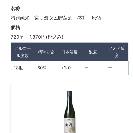
名称
特別純米 宮ヶ瀬ダム貯蔵酒 盛升 原酒
価格
720ml 1,870円(税込み)
アルコー
アミノ酸
精米歩合
日本酒度
酸度
ル度数
度
18度
60%
+3.0
ー
ー