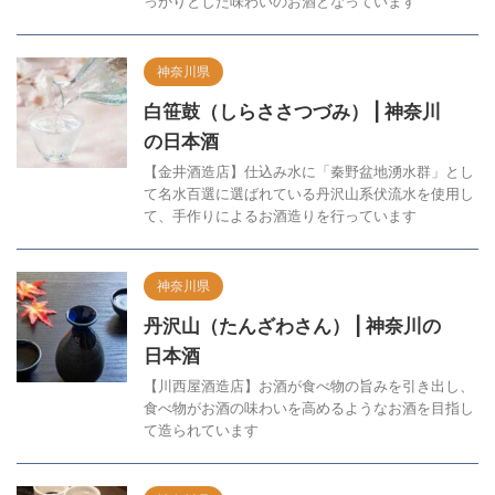
っかりとした味わいのお酒となっています
神奈川県
白笹鼓（しらささつづみ） | 神奈川
の日本酒
【金井酒造店】仕込み水に「秦野盆地湧水群」とし
て名水百選に選ばれている丹沢山系伏流水を使用し
て、手作りによるお酒造りを行っています
神奈川県
丹沢山（たんざわさん） | 神奈川の
日本酒
【川西屋酒造店】お酒が食べ物の旨みを引き出し、
食べ物がお酒の味わいを高めるようなお酒を目指し
て造られています