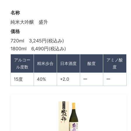
名称
純米大吟醸 盛升
価格
720ml 3,245円(税込み)
1800ml 6,490円(税込み)
アルコー
アミノ酸
精米歩合
日本酒度
酸度
ル度数
度
15度
40%
+2.0
ー
ー