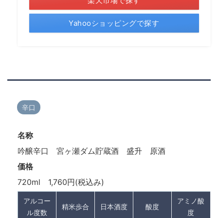
楽天市場で探す
Yahooショッピングで探す
辛口
名称
吟醸辛口 宮ヶ瀬ダム貯蔵酒 盛升 原酒
価格
720ml 1,760円(税込み)
アルコー
アミノ酸
精米歩合
日本酒度
酸度
ル度数
度