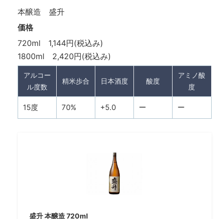
本醸造 盛升
価格
720ml 1,144円(税込み)
1800ml 2,420円(税込み)
アルコー
アミノ酸
精米歩合
日本酒度
酸度
ル度数
度
15度
70%
+5.0
ー
ー
盛升 本醸造 720ml