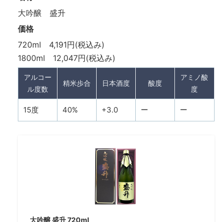
大吟醸 盛升
価格
720ml 4,191円(税込み)
1800ml 12,047円(税込み)
アルコー
アミノ酸
精米歩合
日本酒度
酸度
ル度数
度
15度
40%
+3.0
ー
ー
大吟醸 盛升 720ml