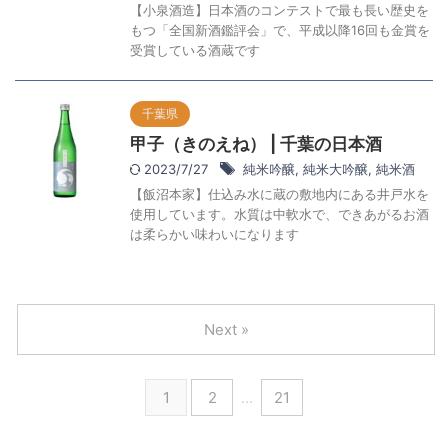
【小泉酒造】日本酒のコンテストで最も長い歴史を
もつ「全国新酒鑑評会」で、平成以降16回も金賞を
受賞している酒蔵です
千葉県
甲子（きのえね） | 千葉の日本酒
2023/7/27
純米吟醸
,
純米大吟醸
,
純米酒
【飯沼本家】仕込み水に蔵の敷地内にある井戸水を
使用しています。水質は中軟水で、できあがるお酒
は柔らかい味わいになります
Next »
1
2
…
21