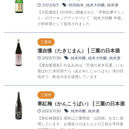
2023/8/5
特別純米
,
純米大吟醸
,
純米酒
【大田酒造】2016年に開催された「伊勢志摩サミッ
ト」のワーキングディナーにて「純米大吟醸 半蔵」
が乾杯酒として提供されました
三重県
瀧自慢（たきじまん） | 三重の日本酒
2023/7/30
純米吟醸
,
純米大吟醸
,
純米酒
【瀧自慢酒造】仕込み水は「平成の名水百選」にも
選ばれた赤目四十八（あかめしじゅうはち）滝の伏
流水で、軟水の水を使用しています
三重県
寒紅梅（かんこうばい） | 三重の日本酒
2023/7/30
純米吟醸
,
純米酒
【寒紅梅酒造】酒米は三重県産「山田錦」を主に使
用しています。お酒造りのほとんどの工程を手作業