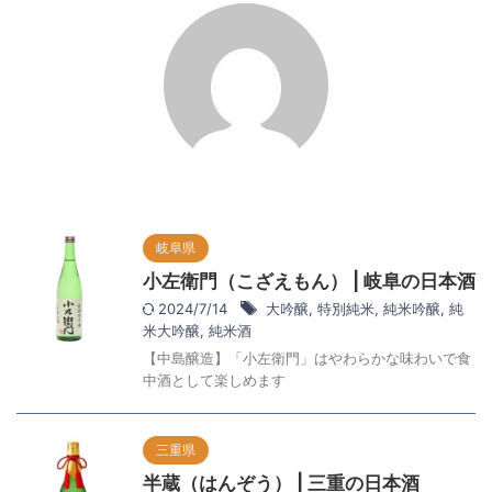
岐阜県
小左衛門（こざえもん） | 岐阜の日本酒
2024/7/14
大吟醸
,
特別純米
,
純米吟醸
,
純
米大吟醸
,
純米酒
【中島醸造】「小左衛門」はやわらかな味わいで食
中酒として楽しめます
三重県
半蔵（はんぞう） | 三重の日本酒