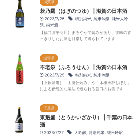
滋賀県
萩乃露（はぎのつゆ） | 滋賀の日本酒
2023/7/25
特別純米
,
純米吟醸
,
純米大吟
醸
,
純米酒
【福井弥平商店】まろやかで旨みがあり、後味のす
っきりしたお酒を目指して造られています
滋賀県
不老泉（ふろうせん） | 滋賀の日本酒
2023/7/25
特別純米
,
純米吟醸
【上原酒造】「山廃仕込み」や「木槽天秤しぼり」
による伝統的な製法で造られる旨口のお酒です
千葉県
東魁盛（とうかいざかり） | 千葉の日本
酒
2023/7/27
大吟醸
,
特別純米
,
純米吟醸