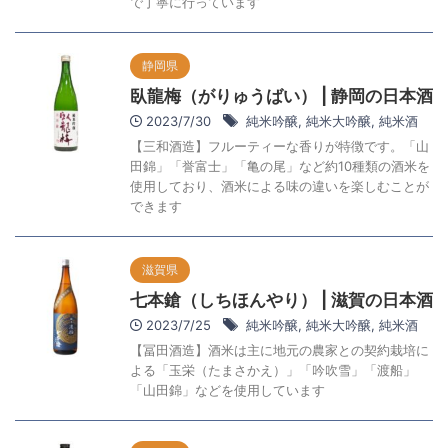
で丁寧に行っています
静岡県
臥龍梅（がりゅうばい） | 静岡の日本酒
2023/7/30
純米吟醸
,
純米大吟醸
,
純米酒
【三和酒造】フルーティーな香りが特徴です。「山
田錦」「誉富士」「亀の尾」など約10種類の酒米を
使用しており、酒米による味の違いを楽しむことが
できます
滋賀県
七本鎗（しちほんやり） | 滋賀の日本酒
2023/7/25
純米吟醸
,
純米大吟醸
,
純米酒
【冨田酒造】酒米は主に地元の農家との契約栽培に
よる「玉栄（たまさかえ）」「吟吹雪」「渡船」
「山田錦」などを使用しています