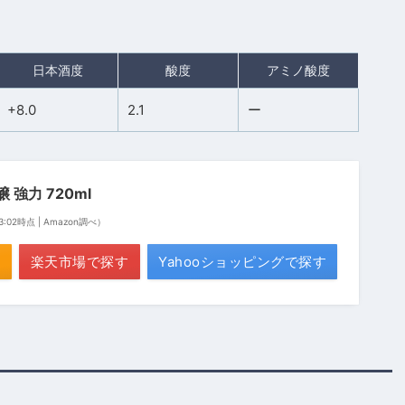
日本酒度
酸度
アミノ酸度
+8.0
2.1
ー
 強力 720ml
13:02時点 | Amazon調べ）
楽天市場で探す
Yahooショッピングで探す