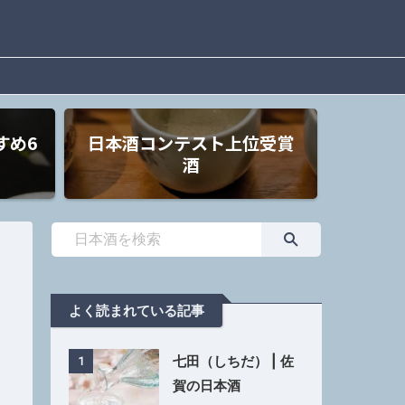
すめ6
日本酒コンテスト上位受賞
酒
よく読まれている記事
七田（しちだ） | 佐
1
賀の日本酒