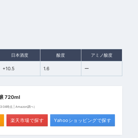
日本酒度
酸度
アミノ酸度
+10.5
1.6
ー
 720ml
 13:04時点 | Amazon調べ）
楽天市場で探す
Yahooショッピングで探す