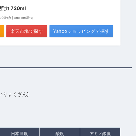
強力 720ml
13:09時点 | Amazon調べ）
楽天市場で探す
Yahooショッピングで探す
いりょくざん)
日本酒度
酸度
アミノ酸度