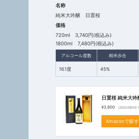
名称
純米大吟醸 日置桜
価格
720ml 3,740円(税込み)
1800ml 7,480円(税込み)
アルコール度数
精米歩合
16.1度
45%
日置桜 純米大吟醸
¥3,800
（2022/09/03
Amazonで探す