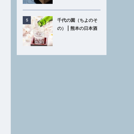
千代の園（ちよのそ
5
の） | 熊本の日本酒