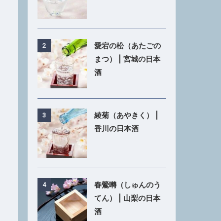
愛宕の松（あたごの
2
まつ） | 宮城の日本
酒
綾菊（あやきく） |
3
香川の日本酒
春鶯囀（しゅんのう
4
てん） | 山梨の日本
酒