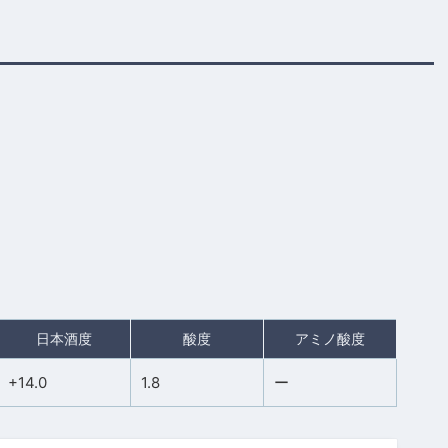
日本酒度
酸度
アミノ酸度
+14.0
1.8
ー