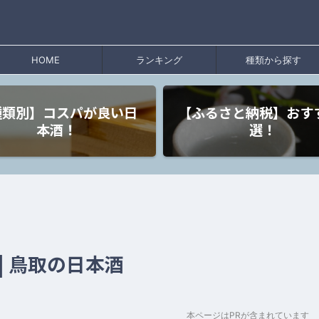
HOME
ランキング
種類から探す
種類別】コスパが良い日
【ふるさと納税】おす
本酒！
選！
| 鳥取の日本酒
本ページはPRが含まれています