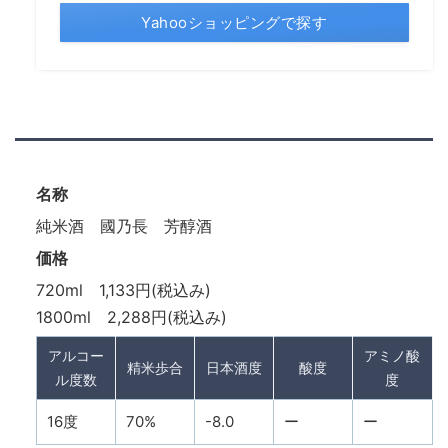
Yahooショッピングで探す
名称
純米酒 國乃長 芳醇酒
価格
720ml 1,133円(税込み)
1800ml 2,288円(税込み)
アルコー
アミノ酸
精米歩合
日本酒度
酸度
ル度数
度
16度
70%
-8.0
ー
ー