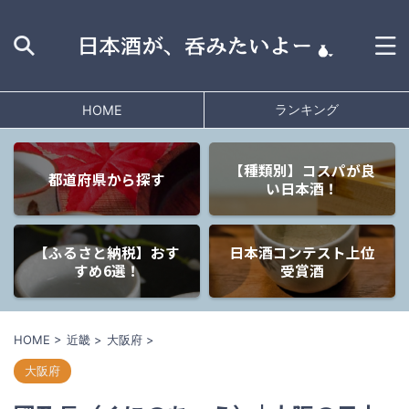
ランキング
HOME
【種類別】コスパが良
都道府県から探す
い日本酒！
【ふるさと納税】おす
日本酒コンテスト上位
すめ6選！
受賞酒
HOME
>
近畿
>
大阪府
>
大阪府