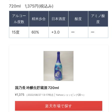
720ml 1,375円(税込み)
アルコー
アミノ酸
精米歩合
日本酒度
酸度
ル度数
度
15度
60%
+3.0
ー
ー
国乃長 吟醸生貯蔵酒 720ml
¥1,375
（2022/08/27 13:17時点 | Yahooショッピング調べ）
楽天市場で探す