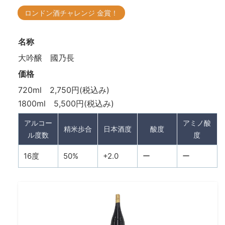
ロンドン酒チャレンジ 金賞！
名称
大吟醸 國乃長
価格
720ml 2,750円(税込み)
1800ml 5,500円(税込み)
アルコー
アミノ酸
精米歩合
日本酒度
酸度
ル度数
度
16度
50%
+2.0
ー
ー