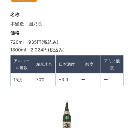
名称
本醸造 国乃長
価格
720ml 935円(税込み)
1800ml 2,024円(税込み)
アルコー
アミノ酸
精米歩合
日本酒度
酸度
ル度数
度
15度
70%
+3.0
ー
ー