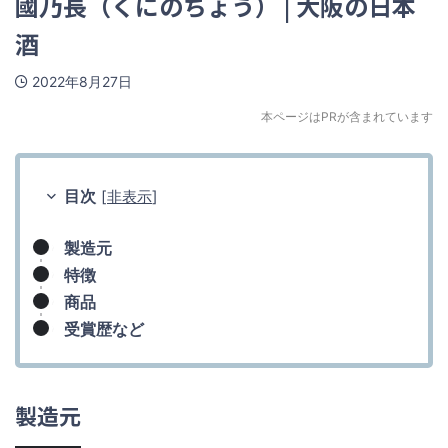
國乃長（くにのちょう） | 大阪の日本
酒
2022年8月27日
本ページはPRが含まれています
目次
[
非表示
]
製造元
特徴
商品
受賞歴など
製造元