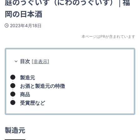
庭のうぐいす（にわのうぐいす） | 福
岡の日本酒
2023年4月18日
本ページはPRが含まれています
目次
[
非表示
]
製造元
お酒と製造元の特徴
商品
受賞歴など
製造元