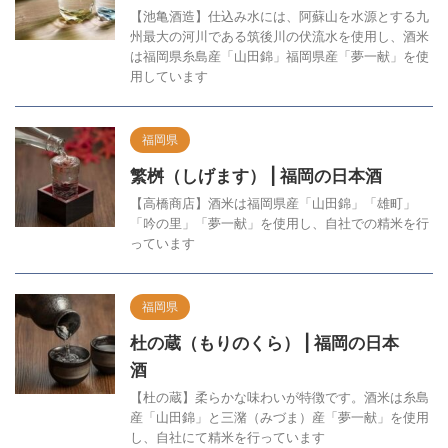
【池亀酒造】仕込み水には、阿蘇山を水源とする九
州最大の河川である筑後川の伏流水を使用し、酒米
は福岡県糸島産「山田錦」福岡県産「夢一献」を使
用しています
福岡県
繁桝（しげます） | 福岡の日本酒
【高橋商店】酒米は福岡県産「山田錦」「雄町」
「吟の里」「夢一献」を使用し、自社での精米を行
っています
福岡県
杜の蔵（もりのくら） | 福岡の日本
酒
【杜の蔵】柔らかな味わいが特徴です。酒米は糸島
産「山田錦」と三潴（みづま）産「夢一献」を使用
し、自社にて精米を行っています