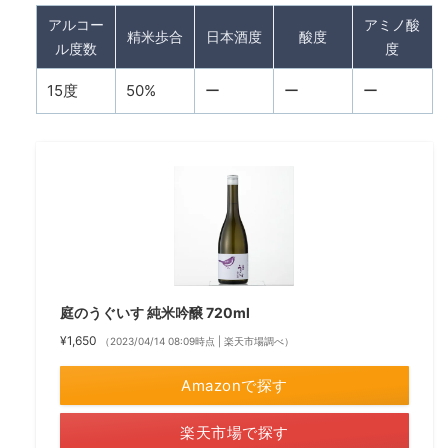
アルコー
アミノ酸
精米歩合
日本酒度
酸度
ル度数
度
15度
50%
ー
ー
ー
庭のうぐいす 純米吟醸 720ml
¥1,650
（2023/04/14 08:09時点 | 楽天市場調べ）
Amazonで探す
楽天市場で探す