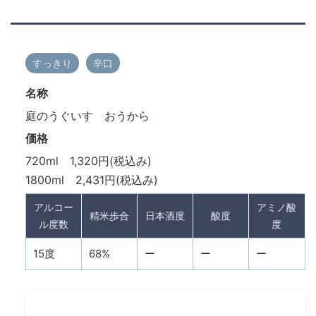
すっきり
辛口
名称
庭のうぐいす おうから
価格
720ml 1,320円(税込み)
1800ml 2,431円(税込み)
アルコー
アミノ酸
精米歩合
日本酒度
酸度
ル度数
度
15度
68%
ー
ー
ー