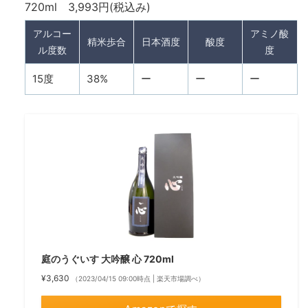
720ml 3,993円(税込み)
アルコー
アミノ酸
精米歩合
日本酒度
酸度
ル度数
度
15度
38%
ー
ー
ー
庭のうぐいす 大吟醸 心 720ml
¥3,630
（2023/04/15 09:00時点 | 楽天市場調べ）