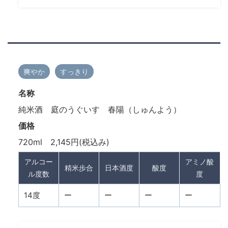
爽やか
すっきり
名称
純米酒 庭のうぐいす 春陽（しゅんよう）
価格
720ml 2,145円(税込み)
アルコー
アミノ酸
精米歩合
日本酒度
酸度
ル度数
度
14度
ー
ー
ー
ー