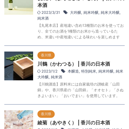
本酒
2023/3/31
大吟醸
,
純米吟醸
,
純米大吟醸
,
純米酒
【丸尾本店】産地違い含め13種類のお米を使ってお
り、全てのお酒を1種類のお米から造っているた
め、米違いや産地違いによる味わいを楽しめます
香川県
川鶴（かわつる） | 香川の日本酒
2023/1/2
本醸造
,
特別純米
,
純米吟醸
,
純米
大吟醸
,
純米酒
【川鶴酒造】原料米には自家栽培の讃岐産「山田
錦」や、香川県産の「山田錦」「オオセト」「さぬ
きよいまい」「おいでまい」を使用しています。
香川県
綾菊（あやきく） | 香川の日本酒