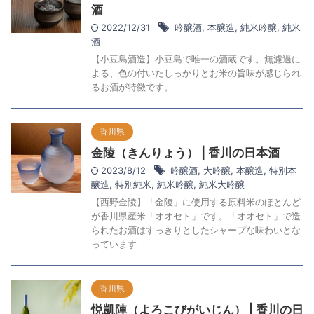
酒
2022/12/31
吟醸酒
,
本醸造
,
純米吟醸
,
純米
酒
【小豆島酒造】小豆島で唯一の酒蔵です。無濾過に
よる、色の付いたしっかりとお米の旨味が感じられ
るお酒が特徴です。
香川県
金陵（きんりょう） | 香川の日本酒
2023/8/12
吟醸酒
,
大吟醸
,
本醸造
,
特別本
醸造
,
特別純米
,
純米吟醸
,
純米大吟醸
【西野金陵】「金陵」に使用する原料米のほとんど
が香川県産米「オオセト」です。「オオセト」で造
られたお酒はすっきりとしたシャープな味わいとな
っています
香川県
悦凱陣（よろこびがいじん） | 香川の日