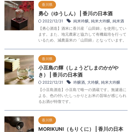
香川県
勇心（ゆうしん） | 香川の日本酒
2022/12/31
純米吟醸
,
純米大吟醸
,
純米酒
【勇心酒造】酒米に香川産「山田錦」を使用してい
ます。また、地元農家と協力して有機栽培を行って
いるため、減農薬米の「山田錦」となっています。
香川県
小豆島の輝（しょうどしまのかがや
き） | 香川の日本酒
2022/12/31
吟醸酒
,
大吟醸
,
純米大吟醸
【小豆島酒造】小豆島で唯一の酒蔵です。無濾過に
よる、色の付いたしっかりとお米の旨味が感じられ
るお酒が特徴です。
香川県
MORIKUNI（もりくに） | 香川の日本