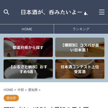
ランキング
HOME
【種類別】コスパが良
都道府県から探す
い日本酒！
【ふるさと納税】おす
日本酒コンテスト上位
すめ6選！
受賞酒
HOME
>
中部
>
愛知県
>
愛知県