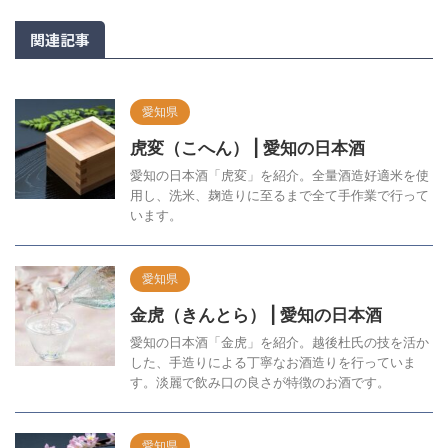
関連記事
愛知県
虎変（こへん） | 愛知の日本酒
愛知の日本酒「虎変」を紹介。全量酒造好適米を使
用し、洗米、麹造りに至るまで全て手作業で行って
います。
愛知県
金虎（きんとら） | 愛知の日本酒
愛知の日本酒「金虎」を紹介。越後杜氏の技を活か
した、手造りによる丁寧なお酒造りを行っていま
す。淡麗で飲み口の良さが特徴のお酒です。
愛知県