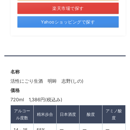
楽天市場で探す
Yahooショッピングで探す
名称
活性にごり生酒 明眸 志野(しの)
価格
720ml 1,386円(税込み)
アルコー
アミノ酸
精米歩合
日本酒度
酸度
ル度数
度
14～15
55%
ー
ー
ー