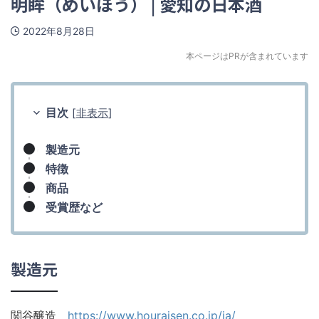
明眸（めいぼう） | 愛知の日本酒
2022年8月28日
本ページはPRが含まれています
目次
[
非表示
]
製造元
特徴
商品
受賞歴など
製造元
関谷醸造
https://www.houraisen.co.jp/ja/