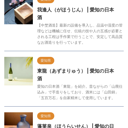
我逢人（がほうじん） | 愛知の日本
酒
【中埜酒造】最新の設備を導入し、品温や湿度の管
理などは機械に任せ、伝統の技や人の五感が必要と
される工程は手作業で行うことで、安定して高品質
なお酒造りを行っています。
愛知県
東龍（あずまりゅう） | 愛知の日本
酒
愛知の日本酒「東龍」を紹介。昔ながらの「山廃仕
込み」で手造りをしており、酒米には「山田錦」
「五百万石」を自家精米して使用しています。
愛知県
蓬莱泉（ほうらいせん） | 愛知の日