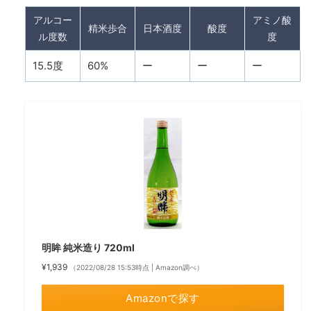
アルコー
アミノ酸
精米歩合
日本酒度
酸度
ル度数
度
15.5度
60%
ー
ー
ー
明眸 純米造り 720ml
¥1,939
（2022/08/28 15:53時点 | Amazon調べ）
Amazonで探す