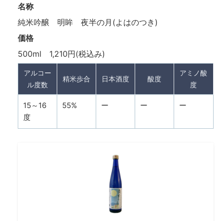
名称
純米吟醸 明眸 夜半の月(よはのつき)
価格
500ml 1,210円(税込み)
アルコー
アミノ酸
精米歩合
日本酒度
酸度
ル度数
度
15～16
55%
ー
ー
ー
度