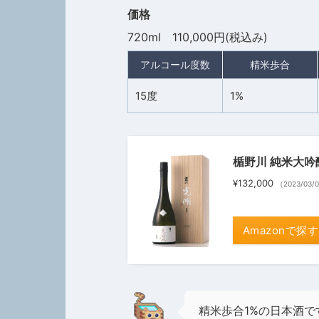
価格
720ml 110,000円(税込み)
アルコール度数
精米歩合
15度
1%
楯野川 純米大吟醸
¥132,000
（2023/03/
Amazonで探す
精米歩合1%の日本酒で