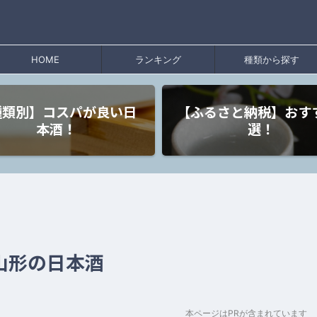
HOME
ランキング
種類から探す
種類別】コスパが良い日
【ふるさと納税】おす
本酒！
選！
 山形の日本酒
本ページはPRが含まれています