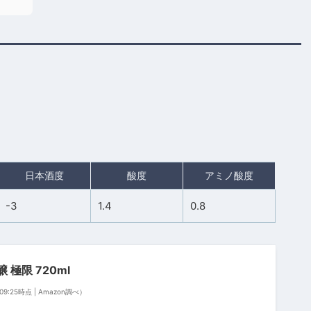
日本酒度
酸度
アミノ酸度
-3
1.4
0.8
 極限 720ml
 09:25時点 | Amazon調べ）