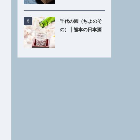
千代の園（ちよのそ
5
の） | 熊本の日本酒