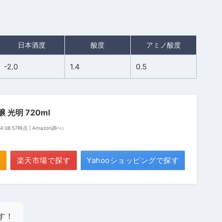
日本酒度
酸度
アミノ酸度
-2.0
1.4
0.5
 光明 720ml
04 08:57時点 | Amazon調べ）
楽天市場で探す
Yahooショッピングで探す
す！