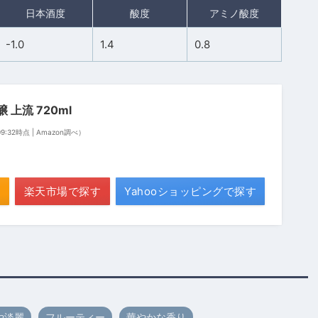
日本酒度
酸度
アミノ酸度
-1.0
1.4
0.8
 上流 720ml
 09:32時点 | Amazon調べ）
楽天市場で探す
Yahooショッピングで探す
や淡麗
フルーティー
華やかな香り