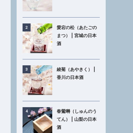
愛宕の松（あたごの
2
まつ） | 宮城の日本
酒
綾菊（あやきく） |
3
香川の日本酒
春鶯囀（しゅんのう
4
てん） | 山梨の日本
酒