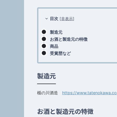
目次
[
非表示
]
製造元
お酒と製造元の特徴
商品
受賞歴など
製造元
楯の川酒造
https://www.tatenokawa.co
お酒と製造元の特徴