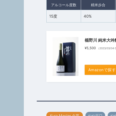
アルコール度数
精米歩合
15度
40%
楯野川 純米大吟醸
¥5,500
（2023/03/04
Amazonで探す
Kura Master 金賞
やや甘口
や