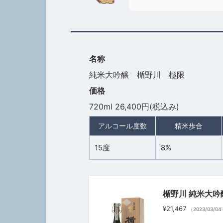
名称
純米大吟醸 楯野川 極限
価格
720ml 26,400円(税込み)
アルコール度数
精米歩合
15度
8%
楯野川 純米大吟醸
¥21,467
（2023/03/04