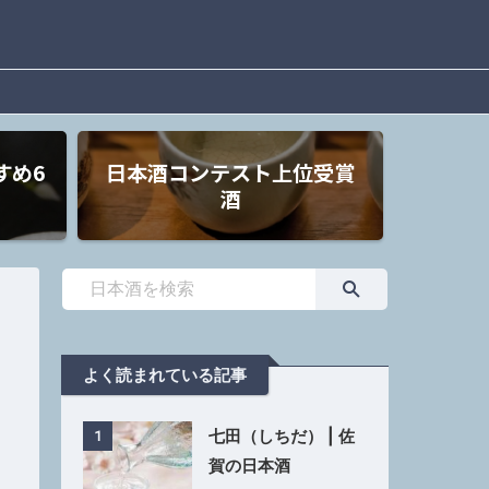
すめ6
日本酒コンテスト上位受賞
酒
よく読まれている記事
七田（しちだ） | 佐
1
賀の日本酒