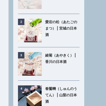
愛宕の松（あたごの
2
まつ） | 宮城の日本
酒
綾菊（あやきく） |
3
香川の日本酒
春鶯囀（しゅんのう
4
てん） | 山梨の日本
酒