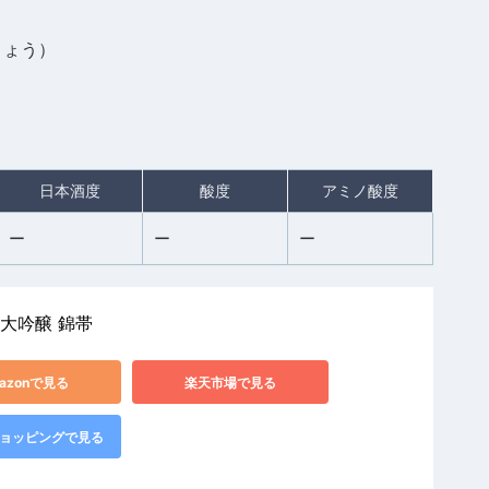
きょう）
日本酒度
酸度
アミノ酸度
ー
ー
ー
米大吟醸 錦帯
azonで見る
楽天市場で見る
!ショッピングで見る