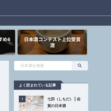
すめ6
日本酒コンテスト上位受賞
酒
よく読まれている記事
七田（しちだ） | 佐
1
賀の日本酒