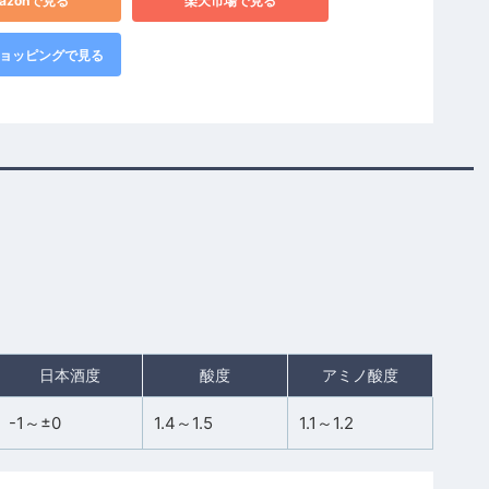
azonで見る
楽天市場で見る
!ショッピングで見る
日本酒度
酸度
アミノ酸度
-1～±0
1.4～1.5
1.1～1.2