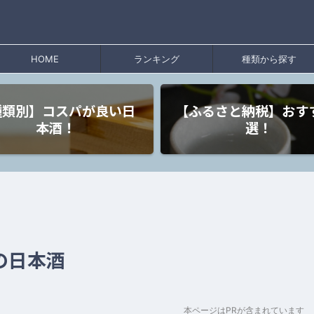
HOME
ランキング
種類から探す
種類別】コスパが良い日
【ふるさと納税】おす
本酒！
選！
の日本酒
本ページはPRが含まれています