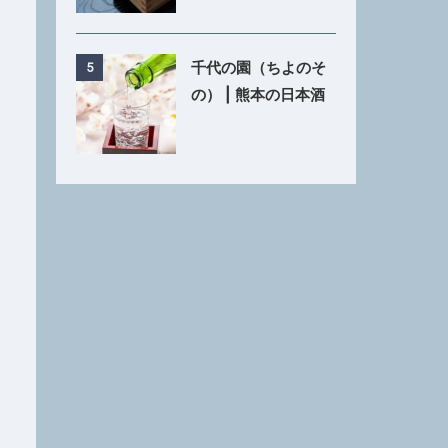
千代の園（ちよのそ
5
の） | 熊本の日本酒